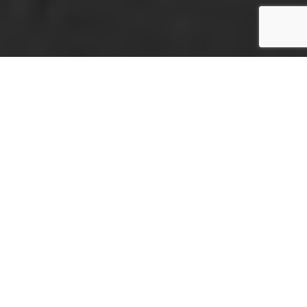
CONOZCA NUESTROS
SERVICIOS
Ofrecemos servicios profesionales de transporte de mercancías
por carretera y logística. Consulte para obtener más
información acerca de nuestros servicios.