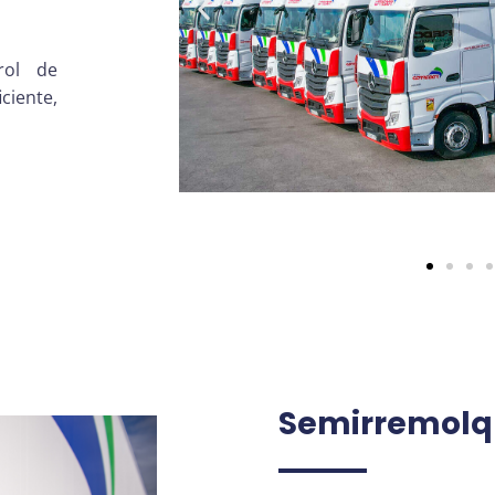
rol de
ciente,
Semirremolqu