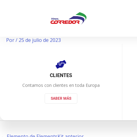
Ir
Navegación
al
de
contenido
entradas
Por
/
25 de julio de 2023
CLIENTES
Contamos con clientes en toda Europa
SABER MÁS
←
Elemento de ElementsKit anterior