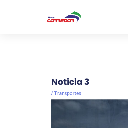
Ir
Navegación
al
de
contenido
entradas
Noticia 3
/
Transportes