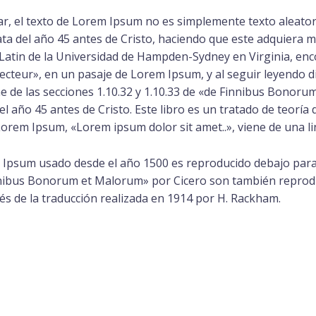
r, el texto de Lorem Ipsum no es simplemente texto aleatori
e data del año 45 antes de Cristo, haciendo que este adquiera
 Latin de la Universidad de Hampden-Sydney en Virginia, en
secteur», en un pasaje de Lorem Ipsum, y al seguir leyendo dis
e de las secciones 1.10.32 y 1.10.33 de «de Finnibus Bonor
 el año 45 antes de Cristo. Este libro es un tratado de teoría
orem Ipsum, «Lorem ipsum dolor sit amet..», viene de una lin
m Ipsum usado desde el año 1500 es reproducido debajo para
Finibus Bonorum et Malorum» por Cicero son también reprodu
s de la traducción realizada en 1914 por H. Rackham.