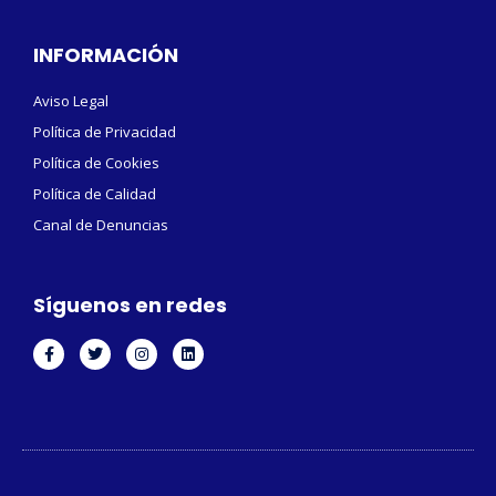
INFORMACIÓN
Aviso Legal
Política de Privacidad
Política de Cookies
Política de Calidad
Canal de Denuncias
Síguenos en redes
F
T
I
L
a
w
n
i
c
i
s
n
e
t
t
k
b
t
a
e
o
e
g
d
o
r
r
i
k
a
n
-
m
f