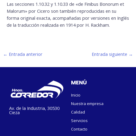
Las secciones 1.10.32 y 1.10.33 de «de Finibus Bonorum et
Malorum» por Cicero son también reproducidas en su
forma original exacta, acompañadas por versiones en Inglés
de la traducción realizada en 1914 por H. Rackham.
←
Entrada anterior
Entrada siguiente
→
MENÚ
Inicio
Nuestra empresa
Av. de la Industria, 30530
Cieza
Calidad
Servicios
Contacto